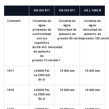
EN ISO 811
EN ISO 811
JIS L 1092 B
Comment
Columnas de
Columna de
Columna de
agua
agua.
agua.
probadas de
Velocidad de
Velocidad de
conformidad
aumento de
aumento de
con los
presión 60 cm/min.
presión 100 cm/mi
requisitos
de EN 343. Velocidad
de aumento
de
presión 10 cm/min.*
1917
≥20000 Pa/
15 000 mm
15 000 mm
ca 2000 mm
(kl 4)
1918
≥20000 Pa/
15 000 mm
16 000 mm
ca 2000 mm
(kl 4)