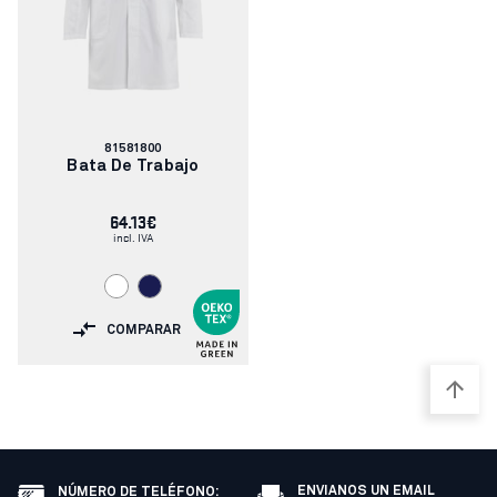
Número
81581800
de
Bata De Trabajo
artículo:
64.13€
incl. IVA
COMPARAR
ENVIANOS UN EMAIL
NÚMERO DE TELÉFONO
: