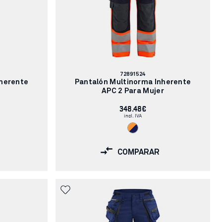
Número
72891524
de
nherente
Pantalón Multinorma Inherente
artículo:
APC 2 Para Mujer
348.48€
incl. IVA
COMPARAR