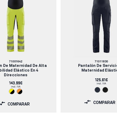
Número
Número
71001642
71011830
de
de
n De Maternidad De Alta
Pantalón De Servici
artículo:
artículo:
ibilidad Elástico En 4
Maternidad Elásti
Direcciones
125.61€
143.99€
incl. IVA
incl. IVA
COMPARAR
COMPARAR