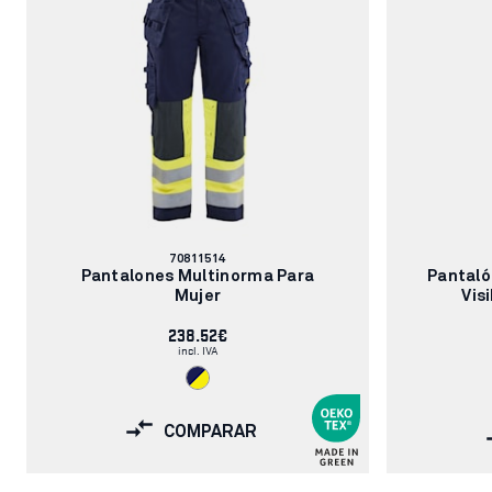
Número
70811514
de
Pantalones Multinorma Para
Pantaló
artículo:
Mujer
Vis
238.52€
incl. IVA
COMPARAR