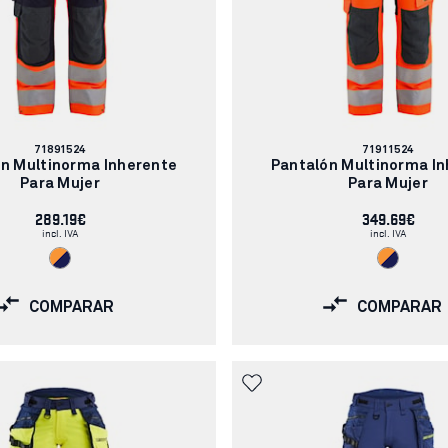
Número
Número
71891524
71911524
de
de
n Multinorma Inherente
Pantalón Multinorma I
artículo:
artículo:
Para Mujer
Para Mujer
289.19€
349.69€
incl. IVA
incl. IVA
COMPARAR
COMPARAR