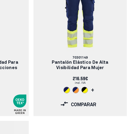
Número
70301149
de
idad Para
Pantalón Elástico De Alta
artículo:
ecciones
Visibilidad Para Mujer
216.59€
incl. IVA
+
COMPARAR