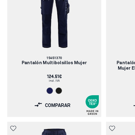
Número
15451370
de
Pantalón Multibolsillos Mujer
Pantalón
artículo:
Mujer E
124.51€
incl. IVA
COMPARAR