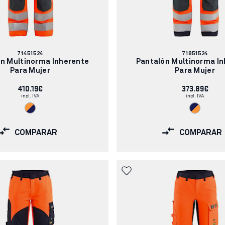
Número
Número
71451524
71851524
de
de
n Multinorma Inherente
Pantalón Multinorma I
artículo:
artículo:
Para Mujer
Para Mujer
410.19€
373.89€
incl. IVA
incl. IVA
COMPARAR
COMPARAR