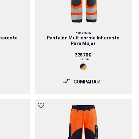
Número
71871524
de
nherente
Pantalón Multinorma Inherente
artículo:
Para Mujer
326.70€
incl. IVA
COMPARAR