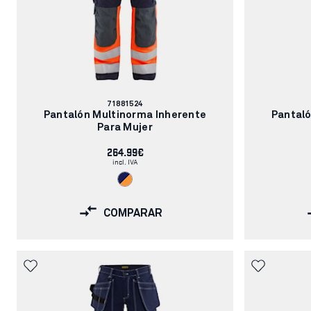
Número
71881524
de
Pantalón Multinorma Inherente
Pantaló
artículo:
Para Mujer
264.99€
incl. IVA
COMPARAR