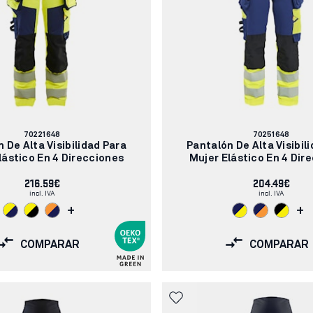
Número
Número
70221648
70251648
de
de
 De Alta Visibilidad Para
Pantalón De Alta Visibil
artículo:
artículo:
lástico En 4 Direcciones
Mujer Elástico En 4 Dir
216.59€
204.49€
incl. IVA
incl. IVA
+
+
COMPARAR
COMPARAR