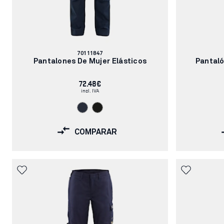
Número
70111847
de
Pantalones De Mujer Elásticos
Pantaló
artículo:
72.48€
incl. IVA
COMPARAR