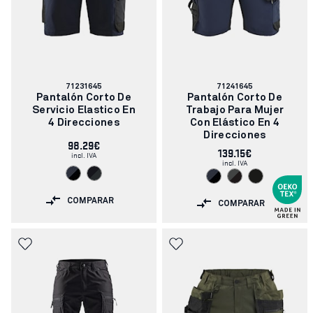
Número
Número
71231645
71241645
de
de
Pantalón Corto De
Pantalón Corto De
artículo:
artículo:
Servicio Elastico En
Trabajo Para Mujer
4 Direcciones
Con Elástico En 4
Direcciones
98.29€
139.15€
incl. IVA
incl. IVA
COMPARAR
COMPARAR