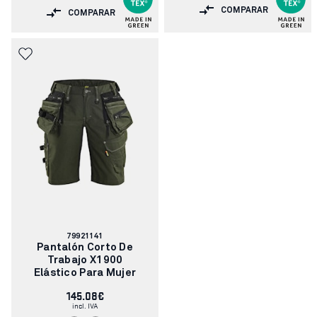
COMPARAR
COMPARAR
Número
79921141
de
Pantalón Corto De
artículo:
Trabajo X1900
Elástico Para Mujer
145.08€
incl. IVA