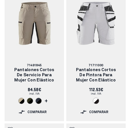
Número
Número
71491845
71711000
de
de
Pantalones Cortos
Pantalones Cortos
artículo:
artículo:
De Servicio Para
De Pintora Para
Mujer Con Elástico
Mujer Con Elástico
84.58€
112.53€
incl. IVA
incl. IVA
+
COMPARAR
COMPARAR