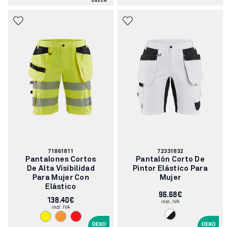
Número
Número
71861811
72331832
de
de
Pantalones Cortos
Pantalón Corto De
artículo:
artículo:
De Alta Visibilidad
Pintor Elástico Para
Para Mujer Con
Mujer
Elástico
96.68€
138.40€
incl. IVA
incl. IVA