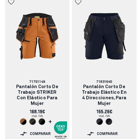
Número
Número
71751149
71831645
de
de
Pantalón Corto De
Pantalón Corto De
artículo:
artículo:
Trabajo STRIKER
Trabajo Elástico En
Con Elástico Para
4 Direcciones, Para
Mujer
Mujer
168.19€
155.26€
incl. IVA
incl. IVA
+
COMPARAR
COMPARAR