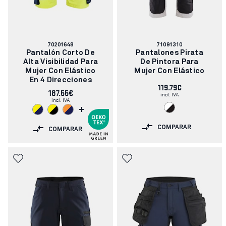
Número
Número
70201648
71091310
de
de
Pantalón Corto De
Pantalones Pirata
artículo:
artículo:
Alta Visibilidad Para
De Pintora Para
Mujer Con Elástico
Mujer Con Elástico
En 4 Direcciones
119.79€
187.55€
incl. IVA
incl. IVA
+
COMPARAR
COMPARAR