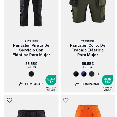
Número
Número
71291845
71331832
de
de
Pantalón Pirata De
Pantalón Corto De
artículo:
artículo:
Servicio Con
Trabajo Elástico
Elástico Para Mujer
Para Mujer
96.68€
96.68€
incl. IVA
incl. IVA
+
COMPARAR
COMPARAR