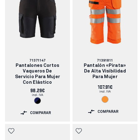
Número
Número
71371147
71391811
de
de
Pantalones Cortos
Pantalón «Pirata»
artículo:
artículo:
Vaqueros De
De Alta Visibilidad
Servicio Para Mujer
Para Mujer
Con Elástico
107.91€
98.29€
incl. IVA
incl. IVA
COMPARAR
COMPARAR