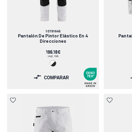
Número
10791645
de
Pantalón De Pintor Elástico En 4
Pantal
artículo:
Direcciones
196.18€
incl. IVA
COMPARAR