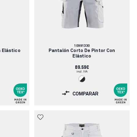
Número
10991330
de
 Elástico
Pantalón Corto De Pintor Con
artículo:
Elástico
89.59€
incl. IVA
COMPARAR