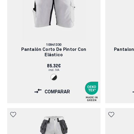
Número
10941330
de
Pantalón Corto De Pintor Con
Pantalon
artículo:
Elástico
85.32€
incl. IVA
COMPARAR