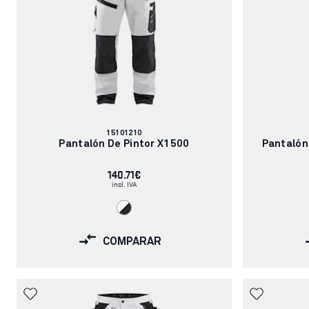
Número
15101210
de
Pantalón De Pintor X1500
Pantalón
artículo:
140.71€
incl. IVA
COMPARAR