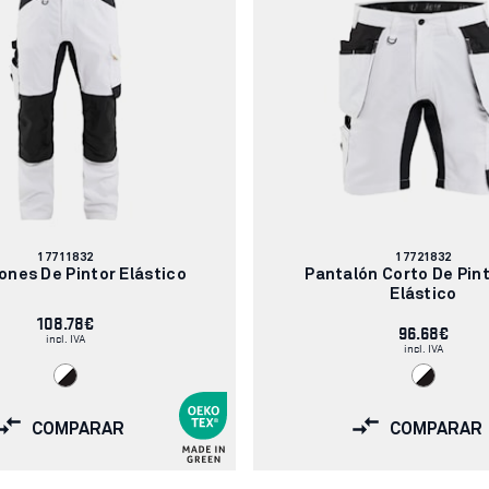
Número
Número
17711832
17721832
de
de
ones De Pintor Elástico
Pantalón Corto De Pin
artículo:
artículo:
Elástico
108.78€
96.68€
incl. IVA
incl. IVA
COMPARAR
COMPARAR