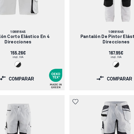
Número
Número
10881645
10891645
de
de
ón Corto Elástico En 4
Pantalón De Pintor Elást
artículo:
artículo:
Direcciones
Direcciones
155.26€
167.95€
incl. IVA
incl. IVA
COMPARAR
COMPARAR