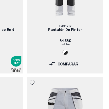
Número
10911210
de
ico En 4
Pantalón De Pintor
artículo:
84.58€
incl. IVA
COMPARAR