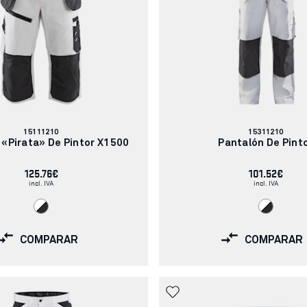
Número
Número
15111210
15311210
de
de
 «Pirata» De Pintor X1500
Pantalón De Pint
artículo:
artículo:
125.76€
101.52€
incl. IVA
incl. IVA
COMPARAR
COMPARAR