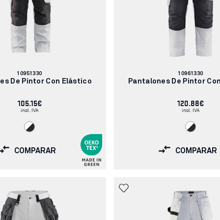
Número
Número
10951330
10961330
de
de
es De Pintor Con Elástico
Pantalones De Pintor Con
artículo:
artículo:
105.15€
120.88€
incl. IVA
incl. IVA
COMPARAR
COMPARAR