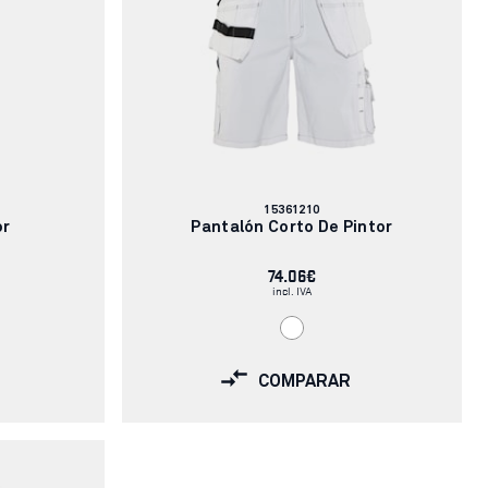
Número
15361210
de
or
Pantalón Corto De Pintor
artículo:
74.06€
incl. IVA
COMPARAR