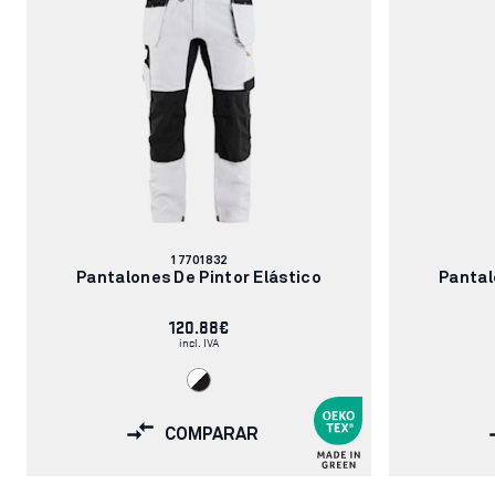
Número
17701832
de
Pantalones De Pintor Elástico
Pantal
artículo:
120.88€
incl. IVA
COMPARAR