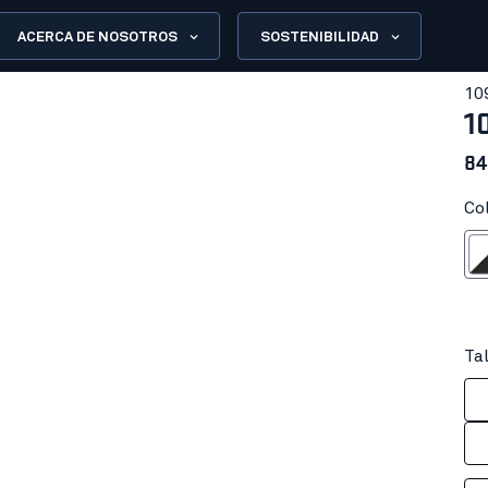
ACERCA DE NOSOTROS
SOSTENIBILIDAD
10
1
84
Co
Blanco/G
Tal