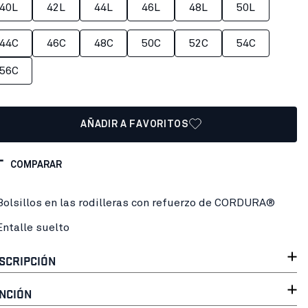
40L
42L
44L
46L
48L
50L
44C
46C
48C
50C
52C
54C
56C
AÑADIR A FAVORITOS
COMPARAR
Bolsillos en las rodilleras con refuerzo de CORDURA®
Entalle suelto
SCRIPCIÓN
NCIÓN