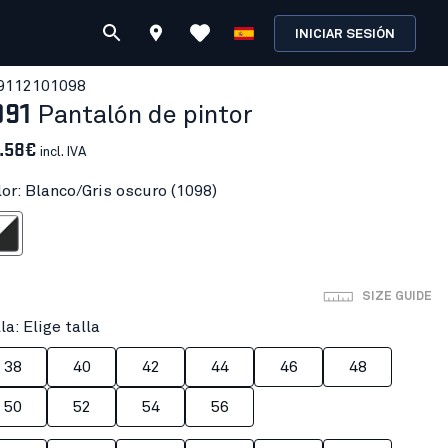
INICIAR SESIÓN
911210
1098
091
Pantalón de pintor
.58€
incl. IVA
lor: Blanco/Gris oscuro (1098)
ris oscuro
SIZE GUIDE
la: Elige talla
38
40
42
44
46
48
50
52
54
56