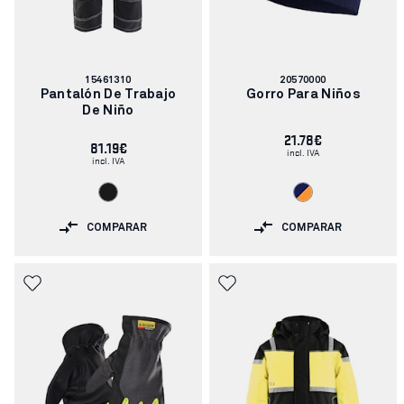
Número
Número
15461310
20570000
de
de
Pantalón De Trabajo
Gorro Para Niños
artículo:
artículo:
De Niño
21.78€
81.19€
incl. IVA
incl. IVA
COMPARAR
COMPARAR