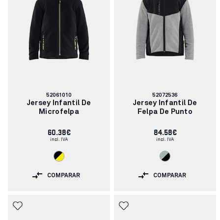
Número
Número
52061010
52072536
de
de
Jersey Infantil De
Jersey Infantil De
artículo:
artículo:
Microfelpa
Felpa De Punto
60.38€
84.58€
incl. IVA
incl. IVA
COMPARAR
COMPARAR