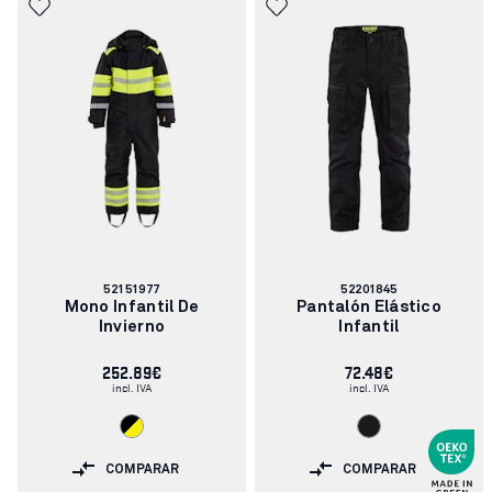
Número
Número
52151977
52201845
de
de
Mono Infantil De
Pantalón Elástico
artículo:
artículo:
Invierno
Infantil
252.89€
72.48€
incl. IVA
incl. IVA
COMPARAR
COMPARAR