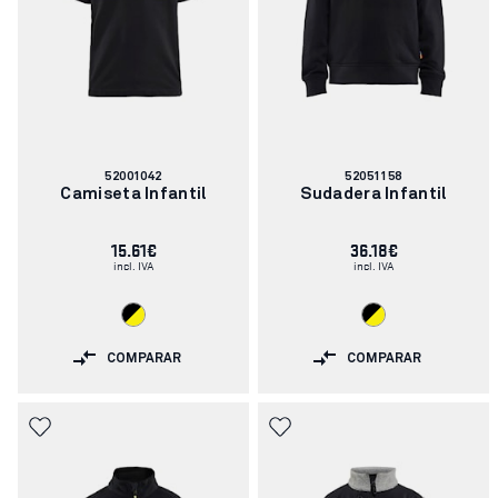
Número
Número
52001042
52051158
de
de
Camiseta Infantil
Sudadera Infantil
artículo:
artículo:
15.61€
36.18€
incl. IVA
incl. IVA
COMPARAR
COMPARAR