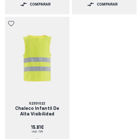
COMPARAR
COMPARAR
Número
52301022
de
Chaleco Infantil De
artículo:
Alta Visibilidad
15.61€
incl. IVA