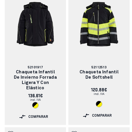
Número
Número
52101917
52112513
de
de
Chaqueta Infantil
Chaqueta Infantil
artículo:
artículo:
De Invierno Forrada
De Softshell
Ligera Y Con
Elástico
120.88€
incl. IVA
136.61€
incl. IVA
COMPARAR
COMPARAR