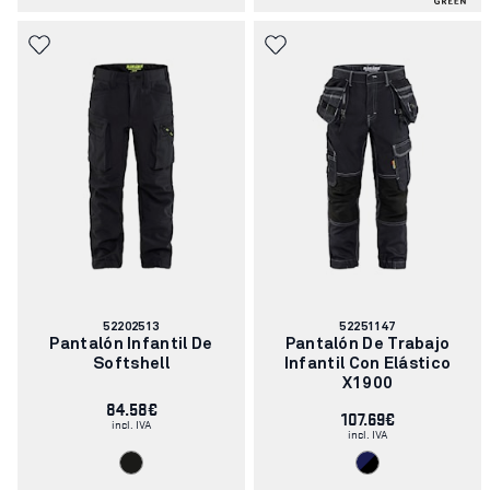
Número
Número
52202513
52251147
de
de
Pantalón Infantil De
Pantalón De Trabajo
artículo:
artículo:
Softshell
Infantil Con Elástico
X1900
84.58€
107.69€
incl. IVA
incl. IVA