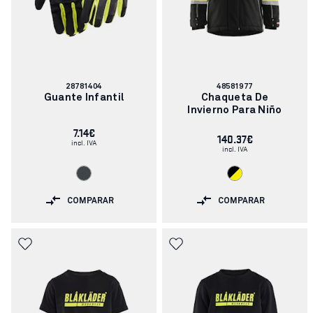
Número
Número
28781404
48581977
de
de
Guante Infantil
Chaqueta De
artículo:
artículo:
Invierno Para Niño
7.14€
140.37€
incl. IVA
incl. IVA
COMPARAR
COMPARAR