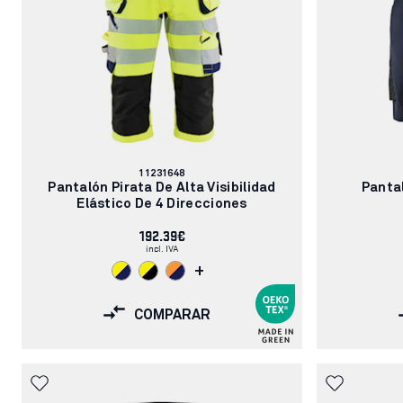
Número
11231648
de
Pantalón Pirata De Alta Visibilidad
Pantal
artículo:
Elástico De 4 Direcciones
192.39€
incl. IVA
+
COMPARAR