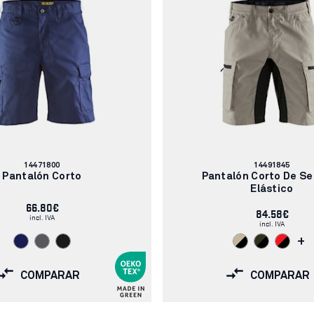
Número
Número
14471800
14491845
de
de
Pantalón Corto
Pantalón Corto De Se
artículo:
artículo:
Elástico
66.80€
84.58€
incl. IVA
incl. IVA
+
COMPARAR
COMPARAR