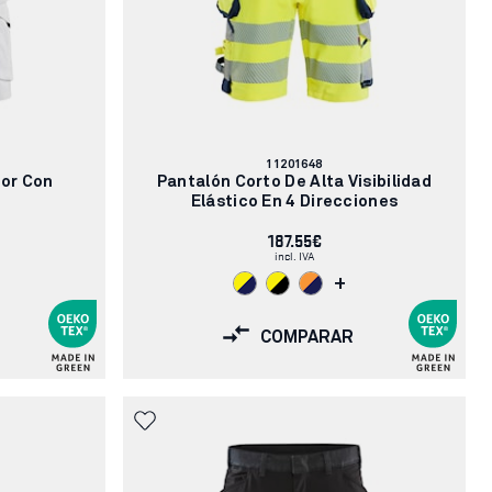
Número
11201648
de
tor Con
Pantalón Corto De Alta Visibilidad
artículo:
Elástico En 4 Direcciones
187.55€
incl. IVA
+
COMPARAR