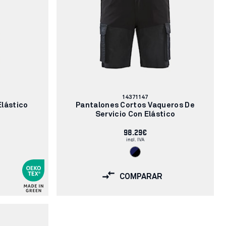
Número
14371147
de
Elástico
Pantalones Cortos Vaqueros De
artículo:
Servicio Con Elástico
98.29€
incl. IVA
COMPARAR