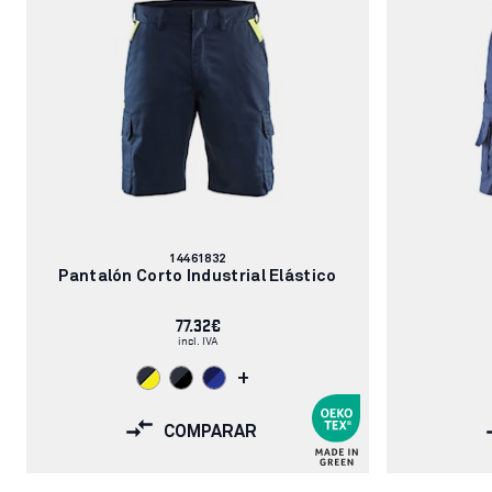
Número
14461832
de
Pantalón Corto Industrial Elástico
artículo:
77.32€
incl. IVA
+
COMPARAR