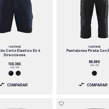
Número
Número
14231645
14291845
de
de
ón Corto Elastico En 4
Pantalones Pirata Con 
artículo:
artículo:
Direcciones
96.68€
106.36€
incl. IVA
incl. IVA
COMPARAR
COMPARAR