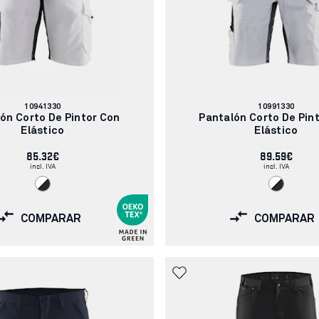
Número
Número
10941330
10991330
de
de
ón Corto De Pintor Con
Pantalón Corto De Pin
artículo:
artículo:
Elástico
Elástico
85.32€
89.59€
incl. IVA
incl. IVA
COMPARAR
COMPARAR