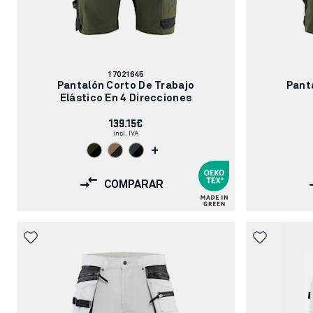
Número
17021645
de
Pantalón Corto De Trabajo
Pant
artículo:
Elástico En 4 Direcciones
139.15€
incl. IVA
+
COMPARAR