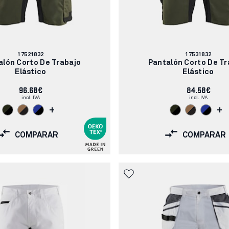
Número
Número
17521832
17531832
de
de
alón Corto De Trabajo
Pantalón Corto De Tr
artículo:
artículo:
Elástico
Elástico
96.68€
84.58€
incl. IVA
incl. IVA
+
+
COMPARAR
COMPARAR