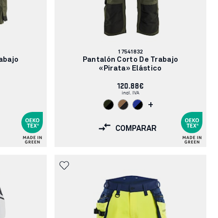
Número
17541832
de
abajo
Pantalón Corto De Trabajo
artículo:
«Pirata» Elástico
120.88€
incl. IVA
+
COMPARAR