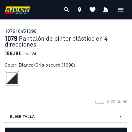
10791645
1098
1079
Pantalón de pintor elástico en 4
direcciones
196.18€
incl. IVA
Color: Blanco/Gris oscuro (1098)
nco/Gris oscuro
SIZE GUIDE
ELIGE TALLA