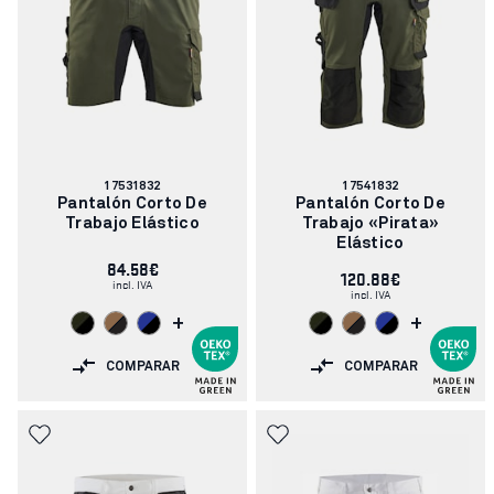
Número
Número
17531832
17541832
de
de
Pantalón Corto De
Pantalón Corto De
artículo:
artículo:
Trabajo Elástico
Trabajo «Pirata»
Elástico
84.58€
120.88€
incl. IVA
incl. IVA
+
+
COMPARAR
COMPARAR