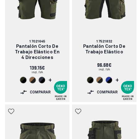
Número
Número
17021645
17521832
de
de
Pantalón Corto De
Pantalón Corto De
artículo:
artículo:
Trabajo Elástico En
Trabajo Elástico
4 Direcciones
96.68€
139.15€
incl. IVA
incl. IVA
+
+
COMPARAR
COMPARAR