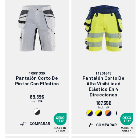
Número
Número
10991330
11201648
de
de
Pantalón Corto De
Pantalón Corto De
artículo:
artículo:
Pintor Con Elástico
Alta Visibilidad
Elástico En 4
89.59€
Direcciones
incl. IVA
187.55€
incl. IVA
+
COMPARAR
COMPARAR