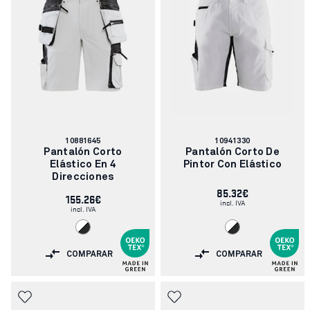
Número
Número
10881645
10941330
de
de
Pantalón Corto
Pantalón Corto De
artículo:
artículo:
Elástico En 4
Pintor Con Elástico
Direcciones
85.32€
155.26€
incl. IVA
incl. IVA
COMPARAR
COMPARAR