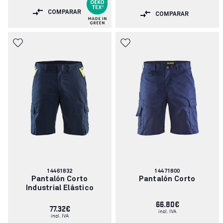
COMPARAR
COMPARAR
Número
Número
14461832
14471800
de
de
Pantalón Corto
Pantalón Corto
artículo:
artículo:
Industrial Elástico
66.80€
77.32€
incl. IVA
incl. IVA