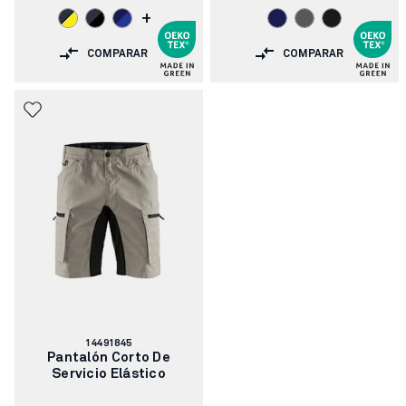
+
COMPARAR
COMPARAR
Número
14491845
de
Pantalón Corto De
artículo:
Servicio Elástico