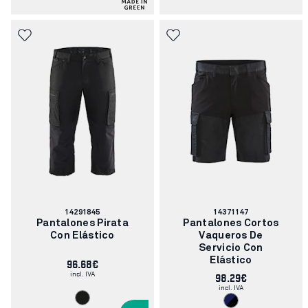
Número
Número
14291845
14371147
de
de
Pantalones Pirata
Pantalones Cortos
artículo:
artículo:
Con Elástico
Vaqueros De
Servicio Con
96.68€
Elástico
incl. IVA
98.29€
incl. IVA