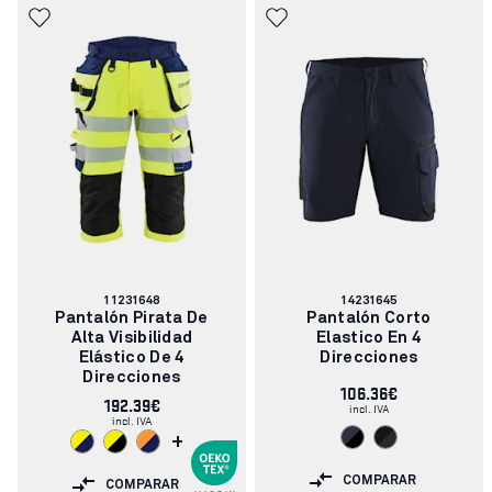
Número
Número
11231648
14231645
de
de
Pantalón Pirata De
Pantalón Corto
artículo:
artículo:
Alta Visibilidad
Elastico En 4
Elástico De 4
Direcciones
Direcciones
106.36€
192.39€
incl. IVA
incl. IVA
+
COMPARAR
COMPARAR