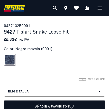
94271025
9991
9427
T-shirt Snake Loose Fit
22.99€
incl. IVA
Color: Negro mezcla (9991)
Negro mezcla
SIZE GUIDE
ELIGE TALLA
AÑADIR A FAVORITOS