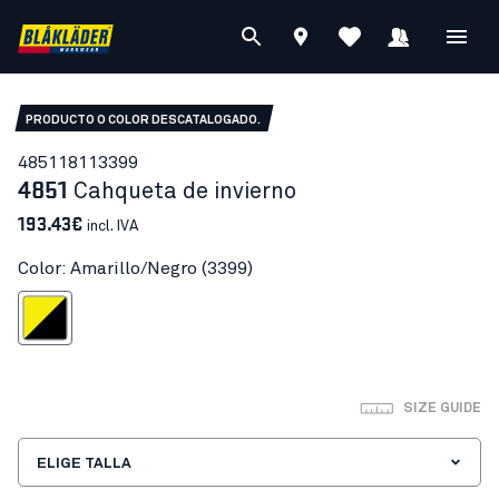
PRODUCTO O COLOR DESCATALOGADO.
48511811
3399
4851
Cahqueta de invierno
193.43€
incl. IVA
Color: Amarillo/Negro (3399)
marillo/Negro
SIZE GUIDE
ELIGE TALLA