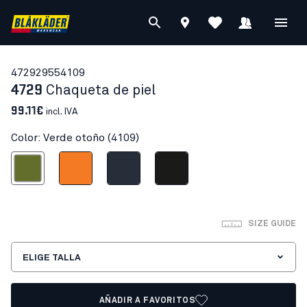
47292955
4109
4729
Chaqueta de piel
99.11€
incl. IVA
Color: Verde otoño (4109)
Verde otoño
Naranja
Azul marino oscuro
Negro
SIZE GUIDE
ELIGE TALLA
AÑADIR A FAVORITOS