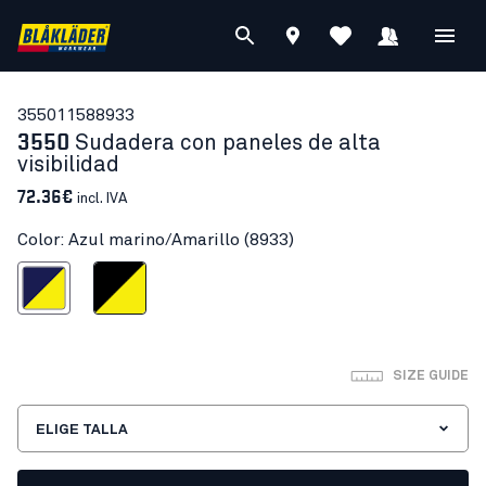
35501158
8933
3550
Sudadera con paneles de alta
visibilidad
72.36€
incl. IVA
Color: Azul marino/Amarillo (8933)
 marino/Amarillo
Negro/Amarillo
SIZE GUIDE
ELIGE TALLA