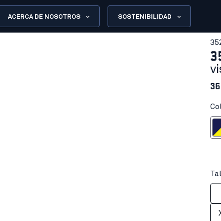
ACERCA DE NOSOTROS
SOSTENIBILIDAD
35
3
vi
36
Co
Azul mari
Tal