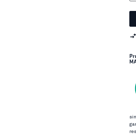
Pr
MA
si
ga
re