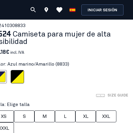
INICIAR SESIÓN
241030
8833
524
Camiseta para mujer de alta
sibilidad
.18€
incl. IVA
lor: Azul marino/Amarillo (8833)
no/Amarillo
Negro/Amarillo
SIZE GUIDE
la: Elige talla
XS
S
M
L
XL
XXL
XXXL