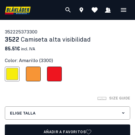
35222537
3300
3522
Camiseta alta visibilidad
85.51€
incl. IVA
Color: Amarillo (3300)
Amarillo
Naranja
Rojo alta visibilidad
SIZE GUIDE
ELIGE TALLA
AÑADIR A FAVORITOS