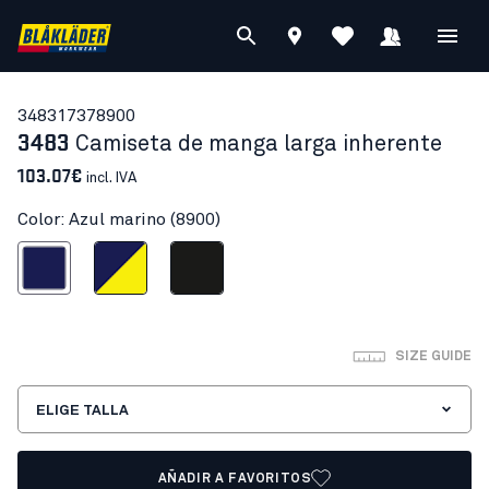
34831737
8900
3483
Camiseta de manga larga inherente
103.07€
incl. IVA
Color: Azul marino (8900)
Azul marino
Azul marino/Amarillo
Negro
SIZE GUIDE
ELIGE TALLA
AÑADIR A FAVORITOS