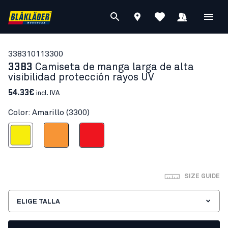
33831011
3300
3383
Camiseta de manga larga de alta
visibilidad protección rayos UV
54.33€
incl. IVA
Color: Amarillo (3300)
Amarillo
Naranja
Rojo alta visibilidad
SIZE GUIDE
ELIGE TALLA