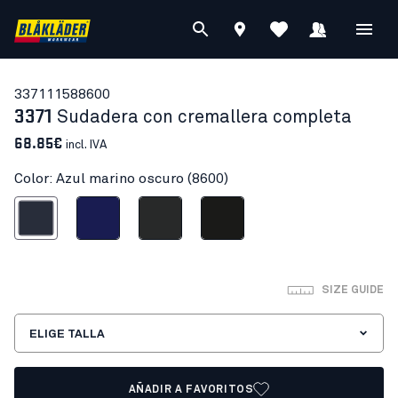
33711158
8600
3371
Sudadera con cremallera completa
68.85€
incl. IVA
Color: Azul marino oscuro (8600)
l marino oscuro
Azul marino
Gris oscuro
Negro
SIZE GUIDE
ELIGE TALLA
AÑADIR A FAVORITOS