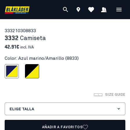
33321030
8833
3332
Camiseta
42.91€
incl. IVA
Color: Azul marino/Amarillo (8833)
 marino/Amarillo
Negro/Amarillo
SIZE GUIDE
ELIGE TALLA
AÑADIR A FAVORITOS