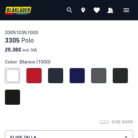
33051035
1000
3305
Polo
29.38€
incl. IVA
Color: Blanco (1000)
Blanco
Rojo
Azul marino oscuro
Azul marino
Gris
Gris oscuro
Negro
SIZE GUIDE
ELIGE TALLA