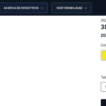
ACERCA DE NOSOTROS
SOSTENIBILIDAD
30
3
20
Col
Ama
Tal