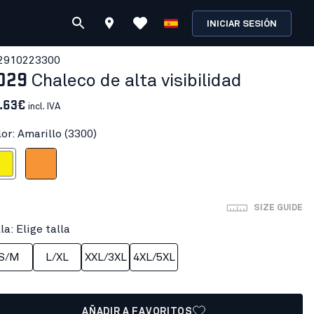
INICIAR SESIÓN
291022
3300
029
Chaleco de alta visibilidad
.63€
incl. IVA
or: Amarillo (3300)
rillo
Naranja
SIZE GUIDE
la: Elige talla
S/M
L/XL
XXL/3XL
4XL/5XL
AÑADIR A FAVORITOS