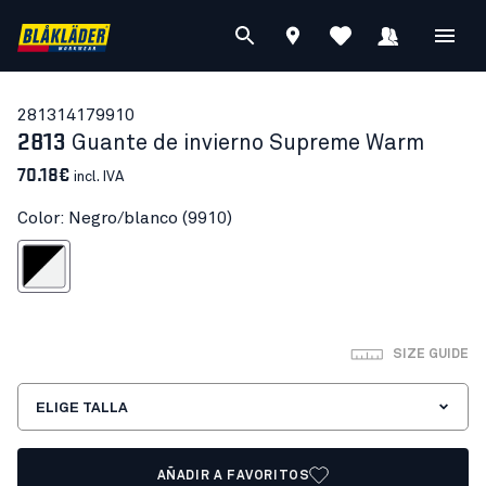
28131417
9910
2813
Guante de invierno Supreme Warm
70.18€
incl. IVA
Color: Negro/blanco (9910)
Negro/blanco
SIZE GUIDE
ELIGE TALLA
AÑADIR A FAVORITOS