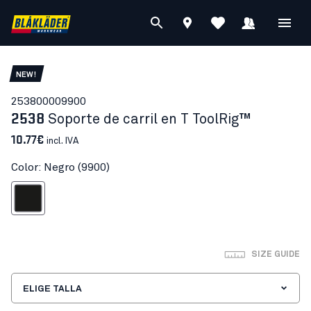
NEW!
25380000
9900
2538
Soporte de carril en T ToolRig™
10.77€
incl. IVA
Color: Negro (9900)
Negro
SIZE GUIDE
ELIGE TALLA