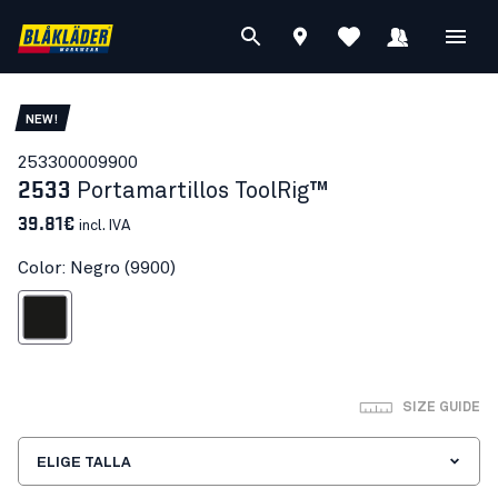
NEW!
25330000
9900
2533
Portamartillos ToolRig™
39.81€
incl. IVA
Color: Negro (9900)
Negro
SIZE GUIDE
ELIGE TALLA