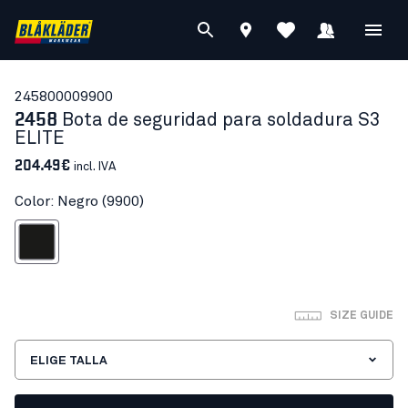
24580000
9900
2458
Bota de seguridad para soldadura S3
ELITE
204.49€
incl. IVA
Color: Negro (9900)
Negro
SIZE GUIDE
ELIGE TALLA