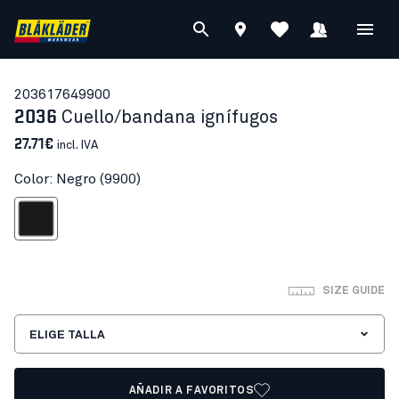
20361764
9900
2036
Cuello/bandana ignífugos
27.71€
incl. IVA
Color: Negro (9900)
Negro
SIZE GUIDE
ELIGE TALLA
AÑADIR A FAVORITOS