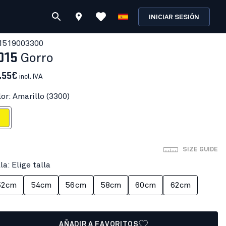
INICIAR SESIÓN
151900
3300
015
Gorro
.55€
incl. IVA
or: Amarillo (3300)
rillo
SIZE GUIDE
la: Elige talla
52cm
54cm
56cm
58cm
60cm
62cm
AÑADIR A FAVORITOS