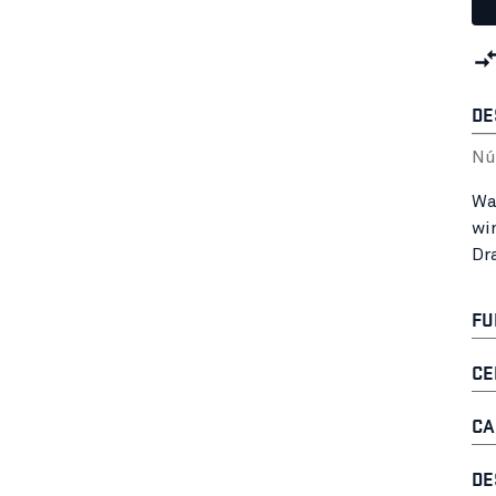
DE
Nú
Wa
wi
Dr
FU
CE
CA
DE