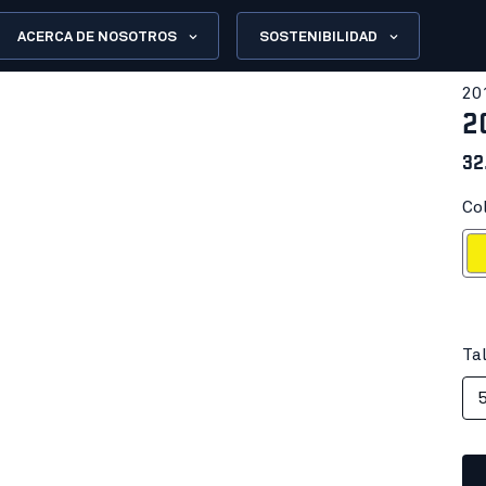
ACERCA DE NOSOTROS
SOSTENIBILIDAD
20
2
32
Col
Ama
Tal