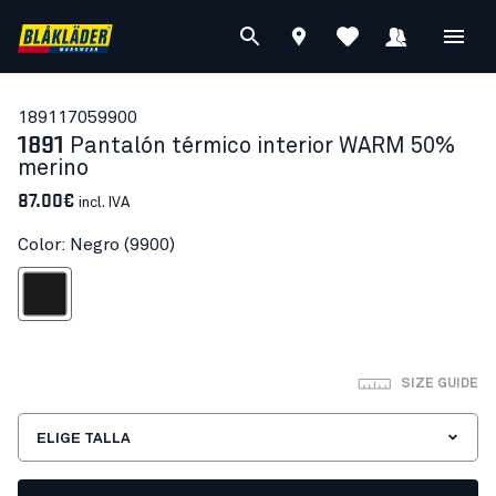
18911705
9900
1891
Pantalón térmico interior WARM 50%
merino
87.00€
incl. IVA
Color: Negro (9900)
Negro
SIZE GUIDE
ELIGE TALLA