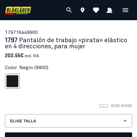
17971644
9900
1797
Pantalón de trabajo «pirata» elástico
en 4 direcciones, para mujer
202.55€
incl. IVA
Color: Negro (9900)
Negro
SIZE GUIDE
ELIGE TALLA