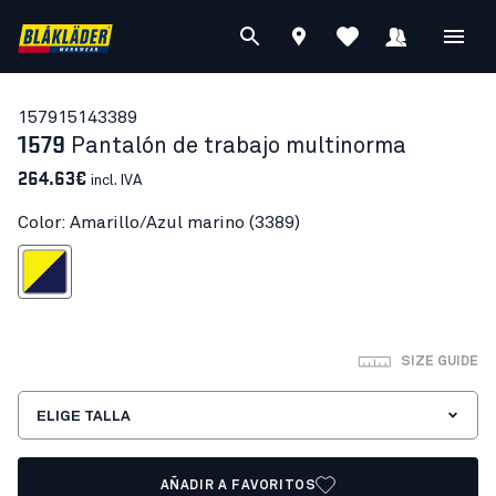
15791514
3389
1579
Pantalón de trabajo multinorma
264.63€
incl. IVA
Color: Amarillo/Azul marino (3389)
illo/Azul marino
SIZE GUIDE
ELIGE TALLA
AÑADIR A FAVORITOS