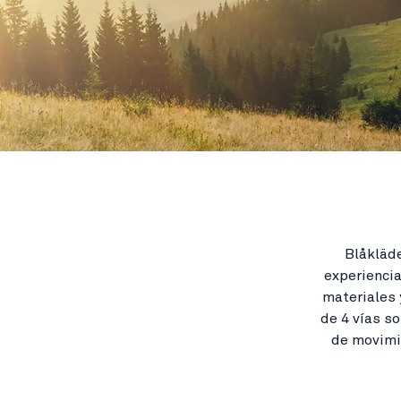
Blåkläd
experiencia
materiales 
de 4 vías so
de movimi